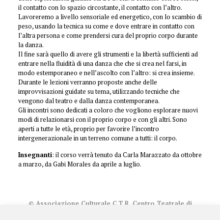
il contatto con lo spazio circostante, il contatto con l’altro.
Lavoreremo a livello sensoriale ed energetico, con lo scambio di
peso, usando la tecnica su come e dove entrare in contatto con
l’altra persona e come prendersi cura del proprio corpo durante
la danza.
Il fine sarà quello di avere gli strumenti e la libertà sufficienti ad
entrare nella fluidità di una danza che che si crea nel farsi, in
modo estemporaneo e nell’ascolto con l’altro: si crea insieme.
Durante le lezioni verranno proposte anche delle
improvvisazioni guidate su tema, utilizzando tecniche che
vengono dal teatro e dalla danza contemporanea.
Gli incontri sono dedicati a coloro che vogliono esplorare nuovi
modi di relazionarsi con il proprio corpo e con gli altri. Sono
aperti a tutte le età, proprio per favorire l’incontro
intergenerazionale in un terreno comune a tutti: il corpo.
Insegnanti
: il corso verrà tenuto da Carla Marazzato da ottobre
a marzo, da Gabi Morales da aprile a luglio.
© Associazione Culturale C.T.R. Centro Teatrale di
Ricerca