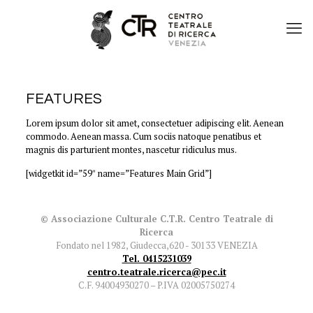
FEATURES
Lorem ipsum dolor sit amet, consectetuer adipiscing elit. Aenean
commodo. Aenean massa. Cum sociis natoque penatibus et
magnis dis parturient montes, nascetur ridiculus mus.
[widgetkit id=”59″ name=”Features Main Grid”]
© Associazione Culturale C.T.R. Centro Teatrale di
Ricerca
Fondato nel 1982, Giudecca,620 - 30133 VENEZIA
Tel. 0415231039
centro.teatrale.ricerca@pec.it
C.F. 94004930270 – P.IVA 02005750274