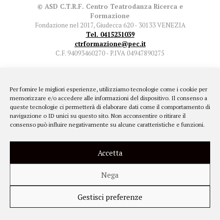
© ASD C.T.R.F. Centro Teatrodanza Ricerca e
Formazione
Fondazione nel 2017, Giudecca 620 - 30133 VENEZIA
Tel. 0415231039
ctrformazione@pec.it
C.F. 94093460270 - P.IVA 04947890275
Per fornire le migliori esperienze, utilizziamo tecnologie come i cookie per
memorizzare e/o accedere alle informazioni del dispositivo. Il consenso a
queste tecnologie ci permetterà di elaborare dati come il comportamento di
navigazione o ID unici su questo sito. Non acconsentire o ritirare il
consenso può influire negativamente su alcune caratteristiche e funzioni.
Accetta
Nega
Gestisci preferenze