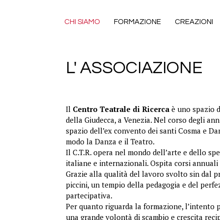
CHI SIAMO
FORMAZIONE
CREAZIONI
L' ASSOCIAZIONE
Il
Centro Teatrale di Ricerca
è uno spazio di
della Giudecca, a Venezia. Nel corso degli an
spazio dell’ex convento dei santi Cosma e Dami
modo la Danza e il Teatro.
Il C.T.R. opera nel mondo dell’arte e dello spe
italiane e internazionali. Ospita corsi annuali 
Grazie alla qualità del lavoro svolto sin dal p
piccini, un tempio della pedagogia e del per
partecipativa.
Per quanto riguarda la formazione, l’intento pr
una grande volontà di scambio e crescita recipr