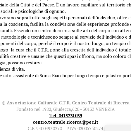
ciale della Città e del Paese. È un lavoro capillare sul territorio c
sociali e psicologiche di ognuno.
vorano soprattutto sugli aspetti personali dell’individuo, oltre che
za la coscienza, facilita la condivisione delle esperienze profonde
munità. Essendo un centro di ricerca sulle arti del corpo con atten
 metodologie e tecnichesono sempre al servizio dell’individuo e d
ponenti del corpo, perché il corpo è il nostro luogo, un tempio ch
uogo: la cura che il C.T.R. pone alla crescita dell’individuo è totale
lità creative e umane che questi spazi offrono, ma solo coloro ch
gia, possono restarvi.
ienza di vita.
zato, assistente di Sonia Biacchi per lungo tempo e pilastro port
© Associazione Culturale C.T.R. Centro Teatrale di Ricerca
Fondato nel 1982, Giudecca,620 - 30133 VENEZIA
Tel. 0415231039
centro.teatrale.ricerca@pec.it
C.F. 94004930270 – P.IVA 02005750274