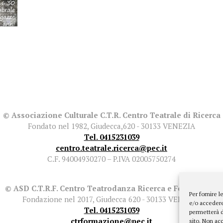
© Associazione Culturale C.T.R. Centro Teatrale di Ricerca
Fondato nel 1982, Giudecca,620 - 30133 VENEZIA
Tel. 0415231039
centro.teatrale.ricerca@pec.it
C.F. 94004930270 – P.IVA 02005750274
© ASD C.T.R.F. Centro Teatrodanza Ricerca e Formazione
Per fornire 
Fondazione nel 2017, Giudecca 620 - 30133 VENEZIA
e/o accedere
Tel. 0415231039
permetterà d
ctrformazione@pec.it
sito. Non ac